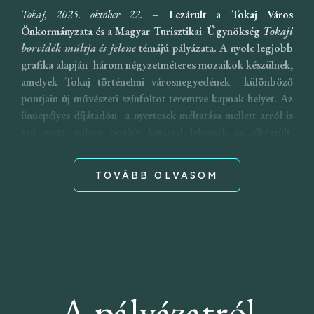
Tokaj, 2025. október 22.
– Lezárult a Tokaj Város
Önkormányzata és a Magyar Turisztikai Ügynökség
Tokaji
borvidék múltja és jelene
témájú pályázata. A nyolc legjobb
grafika alapján három négyzetméteres mozaikok készülnek,
amelyek Tokaj történelmi városnegyedének különböző
pontjain új művészeti színfoltot teremtve kapnak helyet. Az
ünnepélyes díjátadón a nyertesek méltatása mellett arról is
szó esett, milyen pozitív hatással lehetnek az elkészült
installációk a város turizmusára.
TOVÁBB OLVASOM
A jövő évben megvalósuló mozaikok nem csak a város
arculatát gazdagítják majd, hanem új turisztikai
látványosságként is szolgálnak. Szelfipontként várhatóan
számos látogató közösségi oldalán feltűnnek majd, így Tokaj
hírnevét is tovább erősíthetik. A győztes pályaműveken túl
kategóriánként további három alkotást is díjazott a szakmai
zsűri, így összesen 32 munka vívta ki a bíráló bizottság
A pályázatról
elismerését. Összesen 24 pályázó osztozhatott az okleveleken,