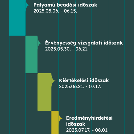
érhető el.
szellemének megfelelően a Tokaji borvidék múltját, jelenét és
jövőjét egyaránt megidézik, a város tradícióit és borkultúráját
maradandó formában őrzik majd az utókor számára.
További információ:
https://tokajmozaikpalyazat.hu/
Letölthető sajtóközlemény:
https://tokajmozaikpalyazat.hu/sajtokozlemeny/