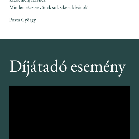
Minden résztvevőnek sok sikert kívánok!
Posta György
Díjátadó esemény