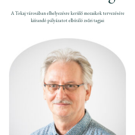
A Tokaj városában elhelyezésre kerülő mozaikok tervezésére
kiírandó pályázatot elbíráló zsűri tagjai: