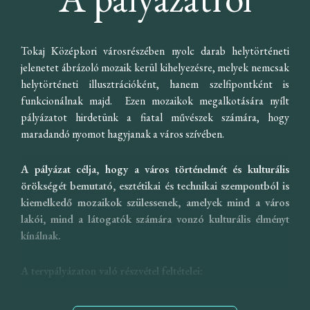
hiszen nyolc olyan alkotó volt köztük, akinek két grafikai terve
is a legjobbak között végzett. „
A zsűrinek az értékelés során
szem előtt kellett tartania, hogy a díjazott pályaművek az
Tokaj Középkori városrészében nyolc darab helytörténeti
értékőrzés és az állandóság igénye mellett tartalmilag és
jelenetet ábrázoló mozaik kerül kihelyezésre, melyek nemcsak
esztétikájukban is Tokaj kulturális arculatához illeszkedjenek.
helytörténeti illusztrációként, hanem szelfipontként is
Fontos volt továbbá az alkotások stílusa, szín- és képi világa is,
funkcionálnak majd. Ezen mozaikok megalkotására nyílt
valamint az, hogy illusztratív, minden korosztály számára
pályázatot hirdetünk a fiatal művészek számára, hogy
értelmezhető legyen
” – mondta Dr. Bacsek Júlia, zsűritag.
maradandó nyomot hagyjanak a város szívében.
A pályázók feladata Tokaj város gazdag múltjának
A pályázat célja, hogy a város történelmét és kulturális
bemutatása volt a település és borvidék történeti
örökségét bemutató, esztétikai és technikai szempontból is
jeleneteinek, kulturális szimbólumainak ábrázolásán keresztül.
kiemelkedő mozaikok szülessenek, amelyek mind a város
Az alkotók nyolc témakörből választhattak: Tokaji vár, Tokaji
lakói, mind a látogatók számára vonzó kulturális élményt
szőlő-pincelabirintus, Borkereskedelem, Tokaji Aszú,
kínálnak.
Rákóczi-korszak, Az első lehatárolt borvidék, Gönci hordó,
Nemzetközi ismertség.
A tervpályázaton való részvétel feltételei:
„
A mozaikok az utókor számára is értékes művészeti örökséggé
A tervpályázaton egyénileg lehet részt venni, saját
válhatnak, nagy jelentőséggel bírnak, mert Tokaj kultúrája