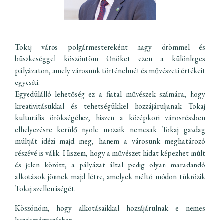
Tokaj város polgármestereként nagy örömmel és
büszkeséggel köszöntöm Önöket ezen a különleges
pályázaton, amely városunk történelmét és művészeti értékeit
egyesíti.
Egyedülálló lehetőség ez a fiatal művészek számára, hogy
kreativitásukkal és tehetségükkel hozzájáruljanak Tokaj
kulturális örökségéhez, hiszen a középkori városrészben
elhelyezésre kerülő nyolc mozaik nemcsak Tokaj gazdag
múltját idézi majd meg, hanem a városunk meghatározó
részévé is válik. Hiszem, hogy a művészet hidat képezhet múlt
és jelen között, a pályázat által pedig olyan maradandó
alkotások jönnek majd létre, amelyek méltó módon tükrözik
Tokaj szellemiségét.
Köszönöm, hogy alkotásaikkal hozzájárulnak e nemes
kezdeményezéshez.